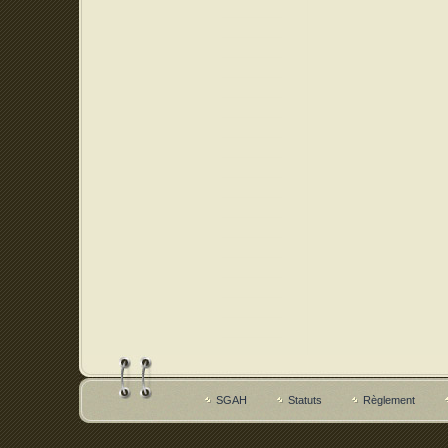
SGAH
Statuts
Règlement