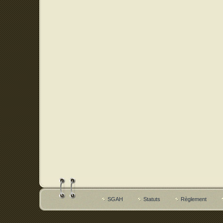
SGAH
Statuts
Règlement