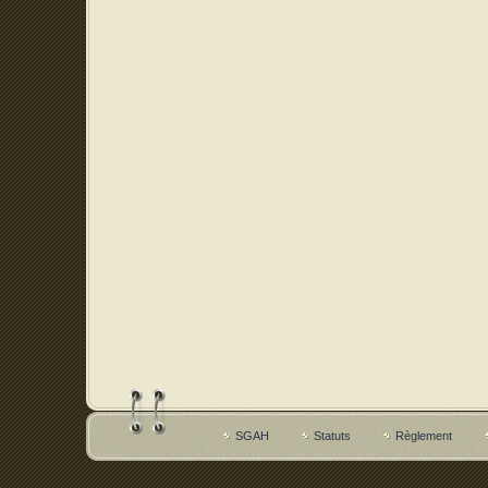
SGAH
Statuts
Règlement